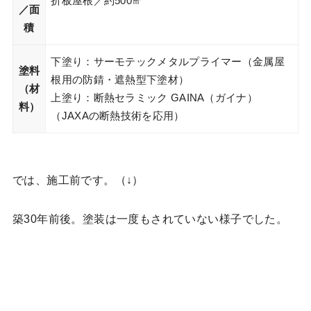
折板屋根／約500㎡
／面
積
下塗り：サーモテックメタルプライマー（金属屋
塗料
根用の防錆・遮熱型下塗材）
（材
上塗り：断熱セラミック GAINA（ガイナ）
料）
（JAXAの断熱技術を応用）
では、施工前です。（↓）
築30年前後。塗装は一度もされていない様子でした。