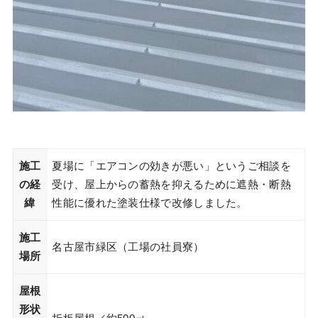
施工
夏場に「エアコンの効きが悪い」というご相談を
の経
受け、屋上からの蓄熱を抑えるために遮熱・断熱
緯
性能に優れた塗装仕様で改修しました。
施工
名古屋市緑区（工場の社員寮）
場所
屋根
形状